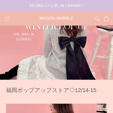
ス
¥20,000以上のお買い物で送料無料♡
キ
ッ
MAISON MARBLE
プ
福岡ポップアップストア♡12/14-15