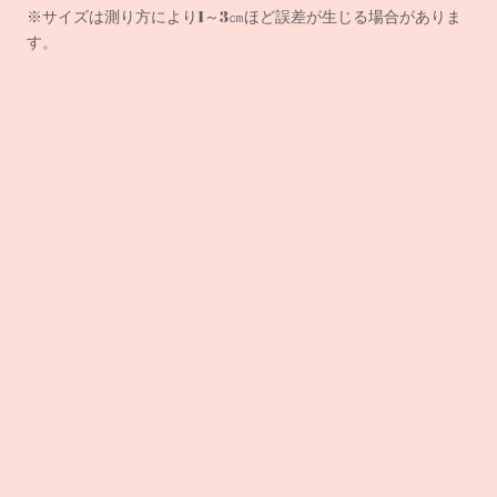
※サイズは測り方により1～3㎝ほど誤差が生じる場合がありま
す。
※パソコンの環境や撮影時の光の影響でイメージと実際の商品
の色に多少の誤差がある場合がございます。その点ご了承の
上、ご注文をお願いいたします。
各商品毎に誤差がある為、 サイズ表記はあくまでも目安として
ご参照ください。
注)ご注文が集中した場合、サーバーエラーでご用意している数
以上に商品が購入されてしまう場合がございます。お客様には
ご迷惑をおかけいたしますが、その場合は、決済完了順に商品
確保となり、それ以降のお客様は商品をキャンセルし、速やか
に返金処理をさせて頂きます。ご理解、ご了承をいただけます
よう、お願い致します。
※
色が濃い製品は、摩擦により色落ちすることがありますの
で、白物、淡色物との着用は避け、バッグ等への色移りにも十
分ご注意ください。また、白物、淡色物と一緒に洗濯しないで