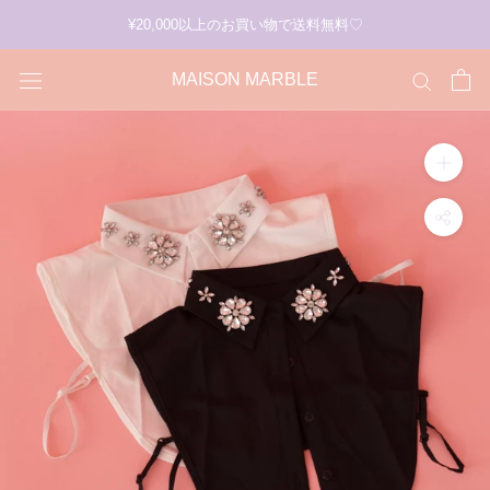
ス
¥20,000以上のお買い物で送料無料♡
キ
ッ
MAISON MARBLE
プ