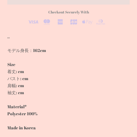
Checkout Securely With
..
モデル身長：162cm
Size
着丈: cm
バスト: cm
肩幅: cm
袖丈: cm
Material*
Polyester 100%
Made in Korea