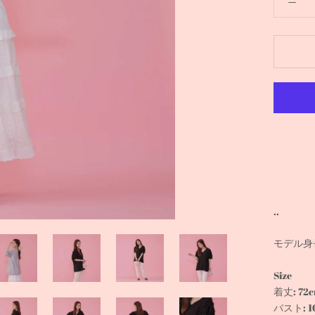
..
モデル身長
Size
着丈: 72
バスト: 1