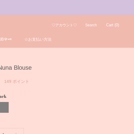
Cart (
0
)
♡アカウント♡
Search
B🌹🗝️
☆お支払い方法
B🌹🗝️
☆お支払い方法
Nuna Blouse
149
ポイント
ack
ray