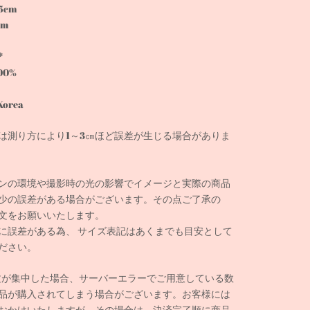
5cm
cm
*
100%
Korea
は測り方により1～3㎝ほど誤差が生じる場合がありま
ンの環境や撮影時の光の影響でイメージと実際の商品
少の誤差がある場合がございます。その点ご了承の
文をお願いいたします。
に誤差がある為、 サイズ表記はあくまでも目安として
ださい。
文が集中した場合、サーバーエラーでご用意している数
品が購入されてしまう場合がございます。お客様には
おかけいたしますが、その場合は、決済完了順に商品