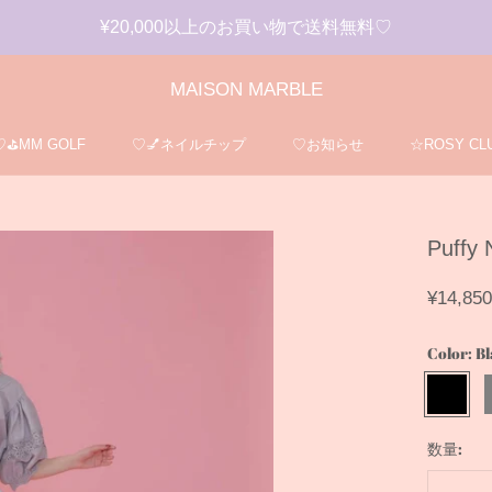
¥20,000以上のお買い物で送料無料♡
MAISON MARBLE
♡⛳️MM GOLF
♡💅ネイルチップ
♡お知らせ
☆ROSY CLU
♡⛳️MM GOLF
♡💅ネイルチップ
☆ROSY CLU
Puffy 
¥14,850
Color:
Bl
Black
G
数量: