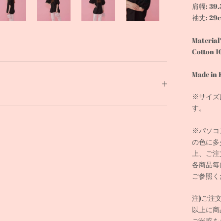
肩幅: 39.
袖丈: 29
Material
Cotton 
Made in 
※サイズ
す。
※パソコ
の色に多
上、ご注
各商品毎
ご参照く
注)ご注
以上に商
ご迷惑を