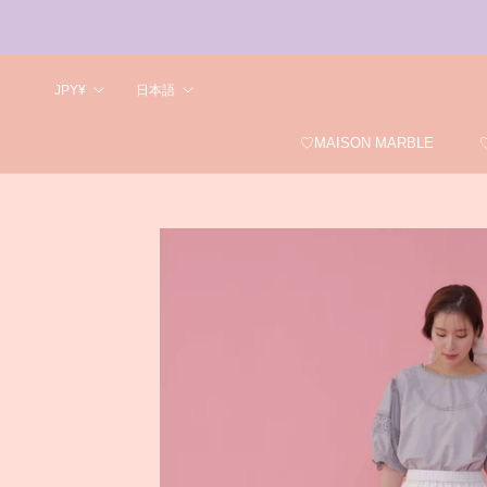
ス
キ
ッ
プ
Currency
Language
JPY¥
日本語
♡MAISON MARBLE