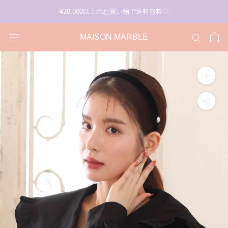
ス
¥20,000以上のお買い物で送料無料♡
キ
ッ
MAISON MARBLE
プ