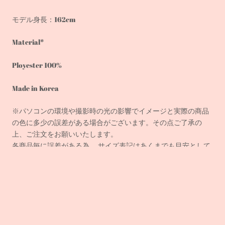
モデル身長：162cm
Material*
Ployester 100%
Made in Korea
※パソコンの環境や撮影時の光の影響でイメージと実際の商品
の色に多少の誤差がある場合がございます。その点ご了承の
上、ご注文をお願いいたします。
各商品毎に誤差がある為、 サイズ表記はあくまでも目安として
ご参照ください。
注)ご注文が集中した場合、サーバーエラーでご用意している数
以上に商品が購入されてしまう場合がございます。お客様には
ご迷惑をおかけいたしますが、その場合は、決済完了順に商品
確保となり、それ以降のお客様は商品をキャンセルし、速やか