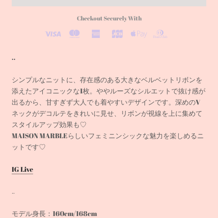
Checkout Securely With
..
シンプルなニットに、存在感のある大きなベルベットリボンを
添えたアイコニックな1枚。
ややルーズなシルエットで抜け感が
出るから、甘すぎず大人でも着やすいデザインです。
深めのV
ネックがデコルテをきれいに見せ、リボンが視線を上に集めて
スタイルアップ効果も♡
MAISON MARBLEらしいフェミニンシックな魅力を楽しめるニ
ットです♡
IG Live
..
モデル身長：160cm/168cm