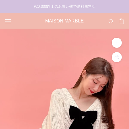
ス
¥20,000以上のお買い物で送料無料♡
キ
ッ
MAISON MARBLE
プ