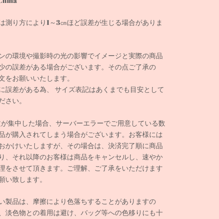
China
は測り方により1～3㎝ほど誤差が生じる場合がありま
ンの環境や撮影時の光の影響でイメージと実際の商品
少の誤差がある場合がございます。その点ご了承の
文をお願いいたします。
に誤差がある為、 サイズ表記はあくまでも目安として
ださい。
文が集中した場合、サーバーエラーでご用意している数
品が購入されてしまう場合がございます。お客様には
おかけいたしますが、その場合は、決済完了順に商品
り、それ以降のお客様は商品をキャンセルし、速やか
理をさせて頂きます。ご理解、ご了承をいただけます
願い致します。
い製品は、摩擦により色落ちすることがありますの
、淡色物との着用は避け、バッグ等への色移りにも十