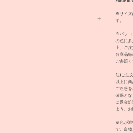
Made in 
※サイズ
す。
※パソコ
の色に多
上、ご注
各商品毎
ご参照く
注)ご注
以上に商
ご迷惑を
確保とな
に返金処
よう、お
※
色が濃
で、白物