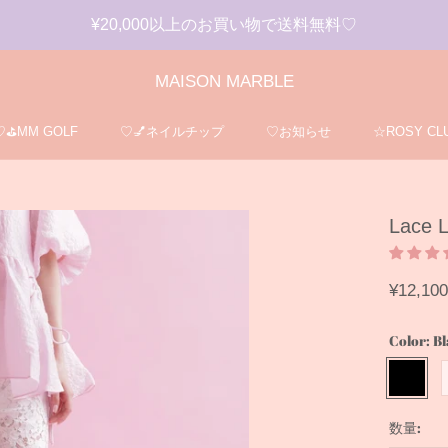
¥20,000以上のお買い物で送料無料♡
MAISON MARBLE
♡⛳️MM GOLF
♡💅ネイルチップ
♡お知らせ
☆ROSY CLU
♡⛳️MM GOLF
♡💅ネイルチップ
☆ROSY CLU
Lace L
¥12,100
Color:
Bl
Black
W
数量: