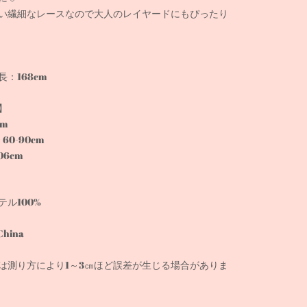
い繊細なレースなので大人のレイヤードにもぴったり
：168cm
】
cm
60-90cm
06cm
テル100%
China
は測り方により1～3㎝ほど誤差が生じる場合がありま