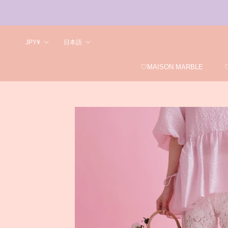
ス
キ
ッ
プ
Currency
Language
JPY¥
日本語
♡MAISON MARBLE