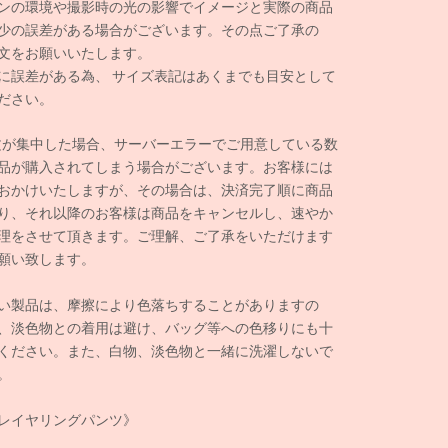
ンの環境や撮影時の光の影響でイメージと実際の商品
少の誤差がある場合がございます。その点ご了承の
文をお願いいたします。
に誤差がある為、 サイズ表記はあくまでも目安として
ださい。
文が集中した場合、サーバーエラーでご用意している数
品が購入されてしまう場合がございます。お客様には
おかけいたしますが、その場合は、決済完了順に商品
り、それ以降のお客様は商品をキャンセルし、速やか
理をさせて頂きます。ご理解、ご了承をいただけます
願い致します。
い製品は、摩擦により色落ちすることがありますの
、淡色物との着用は避け、バッグ等への色移りにも十
ください。また、白物、淡色物と一緒に洗濯しないで
。
レイヤリングパンツ》