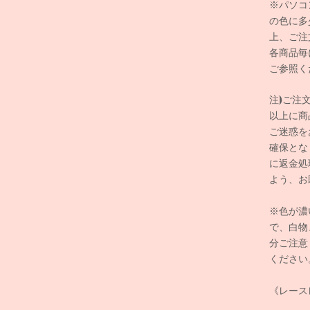
※パソコ
の色に多
上、ご注
各商品毎
ご参照く
注)ご注
以上に商
ご迷惑を
確保とな
に返金処
よう、お
※
色が濃
で、白物
分ご注意
ください
《レース