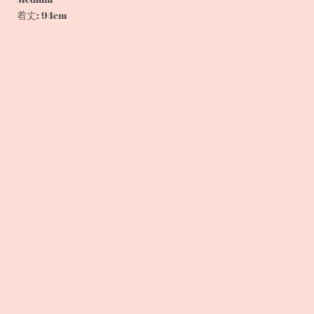
着丈: 94cm
ウエスト: 70cm
ヒップ: 120cm
裾幅: 114cm
【素材】
ポリエステル100%
Made in China
※サイズは測り方により1～3㎝ほど誤差が生じる場合がありま
す。
※パソコンの環境や撮影時の光の影響でイメージと実際の商品
の色に多少の誤差がある場合がございます。その点ご了承の