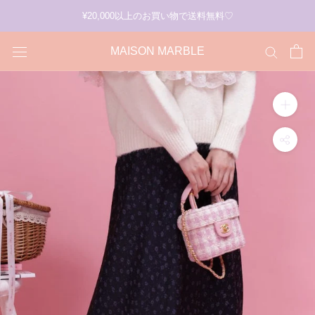
ス
¥20,000以上のお買い物で送料無料♡
キ
ッ
MAISON MARBLE
プ