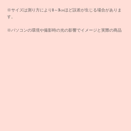
※サイズは測り方により1～3㎝ほど誤差が生じる場合がありま
す。
※パソコンの環境や撮影時の光の影響でイメージと実際の商品
の色に多少の誤差がある場合がございます。その点ご了承の
上、ご注文をお願いいたします。
各商品毎に誤差がある為、 サイズ表記はあくまでも目安として
ご参照ください。
注)ご注文が集中した場合、サーバーエラーでご用意している数
以上に商品が購入されてしまう場合がございます。お客様には
ご迷惑をおかけいたしますが、その場合は、決済完了順に商品
確保となり、それ以降のお客様は商品をキャンセルし、速やか
に返金処理をさせて頂きます。ご理解、ご了承をいただけます
よう、お願い致します。
※
色が濃い製品は、摩擦により色落ちすることがありますの
で、白物、淡色物との着用は避け、バッグ等への色移りにも十
分ご注意ください。また、白物、淡色物と一緒に洗濯しないで