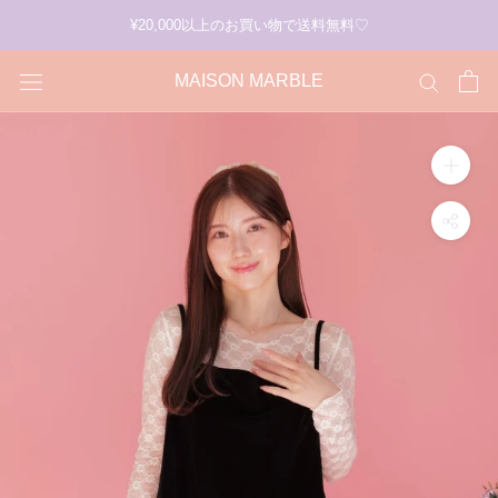
ス
¥20,000以上のお買い物で送料無料♡
キ
ッ
MAISON MARBLE
プ